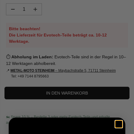
L
Ä
M
M
e
e
R
n
n
E
g
g
Bitte beachten!
e
e
R
v
e
Die Lieferzeit für Evotech-Teile beträgt ca. 10-12
P
e
r
Werktage.
R
r
h
r
ö
E
i
h
I
n
e
⏱️
Abholung im Laden:
Evotech-Teile sind in der Regel in 10–
g
n
S
12 Werktagen abholbereit.
e
f
r
ü
📍
METAL-MOTO STEINHEIM
– Maybachstraße 5, 71711 Steinheim
n
r
Tel:
+49 7144 8795663
f
E
ü
v
r
o
E
t
IN DEN WARENKORB
v
e
o
c
t
h
e
F
c
r
🏍️ Spare 10 % – Bestelle 3 oder mehr Evotech-Teile und erhalte
h
o
automatisch 10 % Rabatt im Warenkorb.
F
n
r
t
o
S