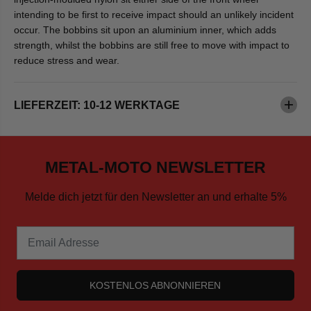
8
(
intending to be first to receive impact should an unlikely incident
2
2
1
0
occur. The bobbins sit upon an aluminium inner, which adds
(
1
strength, whilst the bobbins are still free to move with impact to
2
3
0
-
reduce stress and wear.
1
2
3
0
-
1
2
7
LIEFERZEIT: 10-12 WERKTAGE
0
)
1
7
)
METAL-MOTO NEWSLETTER
Melde dich jetzt für den Newsletter an und erhalte 5%
KOSTENLOS ABNONNIEREN