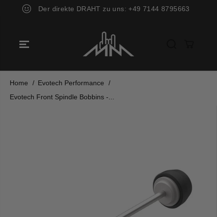
ZUM INHALT
Der direkte DRAHT zu uns: +49 7144 8795663
SPRINGEN
Home
Evotech Performance
Evotech Front Spindle Bobbins -...
SPRINGE ZU
DEN
PRODUKTINF
ORMATIONEN